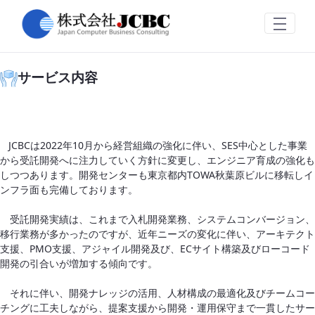
受託開発
メインコンテンツにスキップ
サービス内容
JCBCは2022年10月から経営組織の強化に伴い、SES中心とした事業
から受託開発へに注力していく方針に変更し、エンジニア育成の強化も
しつつあります。開発センターも東京都内TOWA秋葉原ビルに移転しイ
ンフラ面も完備しております。
受託開発実績は、これまで入札開発業務、システムコンバージョン、
移行業務が多かったのですが、近年ニーズの変化に伴い、アーキテクト
支援、PMO支援、アジャイル開発及び、ECサイト構築及びローコード
開発の引合いが増加する傾向です。
それに伴い、開発ナレッジの活用、人材構成の最適化及びチームコー
チングに工夫しながら、提案支援から開発・運用保守まで一貫したサー