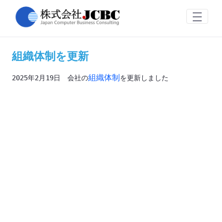
組織体制を更新
Saut au contenu principal
組織体制を更新
組織体制
2025年2月19日　会社の
を更新しました