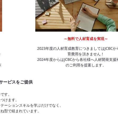
～無料で人材育成を実現～
2023年度の人材育成教育につきましてはJCBC
き
育費用を頂きません！
2024年度からはJCBCから各社様へ人材開発支
バ
のご利用を提案します。
サービスをご提供
修です。
につけます。
ンテーションスキルを学ぶだけでなく、
重ね型で組まれています。