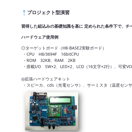
プロジェクト型演習
習得した組込みの基礎知識を基に 定められた条件下で、チ
ハードウェア使用例
◎ターゲットボード（H8-BASE2実験ボード）
・CPU H8/3694F 16bitCPU
・ROM 32KB、RAM 2KB
・搭載I/O SW×2、LED×2、LCD（16文字×2行）、可変VOL×
◎拡張ハードウェアキット
・スピーカ、cds（光電センサ）、サーミスタ（温度センサ）