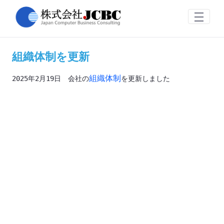
組織体制を更新
Saltar al contenido principal
組織体制を更新
組織体制
2025年2月19日　会社の
を更新しました